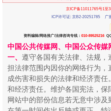
京ICP备11011765号1至3
ICP许可证: 京B2-20251785
广
资料编辑/网络推广/法律咨询专线：
010-89525216
QQ
站台名比不上好声名
中国公共传媒网、中国公众传媒
一、
遵守各国有关法律、法规，
担法律范围内因你的网络行为，
成伤害和损失的法律和经济责任
和经济责任。维护各国宪法，保
网站中的部份信息若无意中涉及
漫山遍野的桃花与雪山、麦地、白藏房
除了
在第一时间作出反映或更正。特