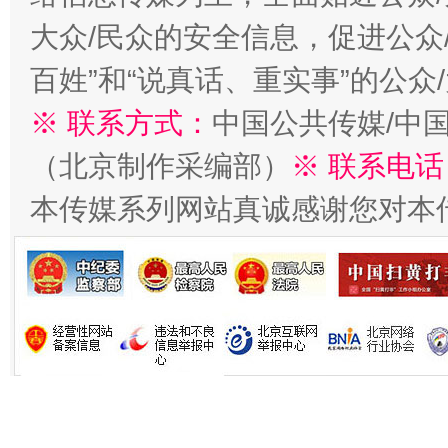
大众/民众的安全信息，促进公众
百姓”和“说真话、重实事”的公众
※ 联系方式：
中国公共传媒/中
站台名比不上好声名
（北京制作采编部）
※ 联系电话
本传媒系列网站真诚感谢您对本
漫山遍野的桃花与雪山、麦地、白藏房
除了