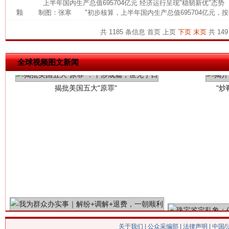
上半年国内生产总值695704亿元 经济运行呈现"稳韧新优"态
颗 制图：张寒 "初步核算，上半年国内生产总值695704亿元，按
共 1185 条信息
首页
上页
下页
末页
共 149
揭批美国五大"原罪"
"炒
全球视频图文新闻
解纷+调解+退费，一次搞定
关于我们
|
公众采编部
|
法律声明
| 中国