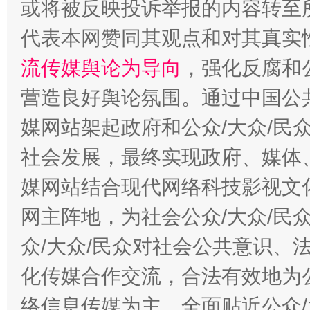
或将被反映投诉举报的内容转至
代表本网赞同其观点和对其真实
揭批美国五大"原罪"
"炒
流传媒舆论为导向
，强化反腐和
营造良好舆论氛围。通过中国公共
媒网站架起政府和公众/大众/民
社会发展，最终实现政府、媒体、
媒网站结合现代网络科技影视文
网主阵地，为社会公众/大众/民
解纷+调解+退费，一次搞定
众/大众/民众对社会公共意识、
化传媒合作交流，合法有效地为公
络信息传媒为主，全面贴近公众/