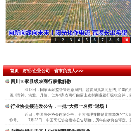
1
2
3
4
5
6
7
8
9
10
潮起..
·[视频]
一首歌的时间，读懂乐至的“诗与远方”
·[视频]
从《水浒传》看间谍“攻心
今
在谋一域中谋全局
首页
- 财经/企业公司 -
省市负责人>>>
四川10家县级农商行获批解散
8月3日，国家金融监督管理总局四川监管局批复同意四川10家
四川青神、洪雅、丹棱、仁寿4家农商行由眉山农村商业银行吸收合并，四
行业协会接连发公告，一批“大师”“名师”退场！
近日，中国烹饪协会连发公告，全面清理并撤销此前颁发的"大师""
称号。 7月23日，中国烹饪协会发布公告明确，历年由该协会评定、颁