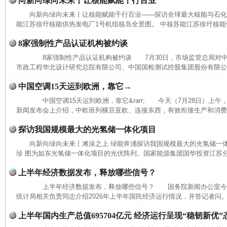
向新向绿向未来丨让核能赋能千行百业
习近平的博鳌关键词
魏明亮
向新向绿向未来丨让核能赋能千行百业——探访全球最大核能与石
能江苏徐圩核能供热发电厂1号机组核岛全景图。 中核苏能江苏徐圩核能供
8家强制性产品认证机构被约谈
8家强制性产品认证机构被约谈 7月30日，市场监管总局对中
市政工程华北设计研究总院有限公司、中国国检测试控股集团股份有限公司
中国空调15天运到欧洲，靠它→
中国空调15天运到欧洲，靠它&rarr; 今天（7月28日）上
新闻发布会上介绍，中欧班列横亘亚欧、连接东西，有效衔接生产和消费，
探访我国规模最大的光氢储一体化项目
生
“刷贴”乱象丛生
向新向绿向未来丨滩涂之上 绿能奔涌探访我国规模最大的光氢储一
珍 图为如东光氢储一体化项目的光伏阵列。国家能源集团国华投资江苏
上半年经济数据发布，释放哪些信号？
上半年经济数据发布，释放哪些信号？ 国务院新闻办公室今
统计局相关负责同志介绍2026年上半年国民经济运行情况，并答记者问。
上半年国内生产总值695704亿元 经济运行呈现“稳韧新优”