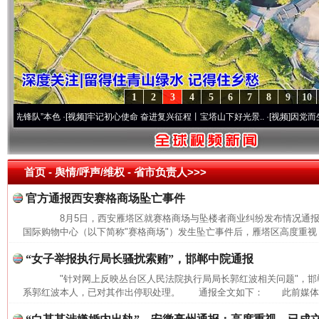
1
2
3
4
5
6
7
8
9
10
锋队”本色
·[视频]
牢记初心使命 奋进复兴征程丨宝塔山下好光景..
·[视频]
因党而生 为党而
首页
- 舆情/呼声/维权 -
省市负责人>>>
官方通报西安赛格商场坠亡事件
8月5日，西安雁塔区就赛格商场与坠楼者商业纠纷发布情况通
国际购物中心（以下简称"赛格商场"）发生坠亡事件后，雁塔区高度重视，
“女子举报执行局长骚扰索贿”，邯郸中院通报
"针对网上反映丛台区人民法院执行局局长郭红波相关问题"，邯
系郭红波本人，已对其作出停职处理。 通报全文如下： 此前媒体报