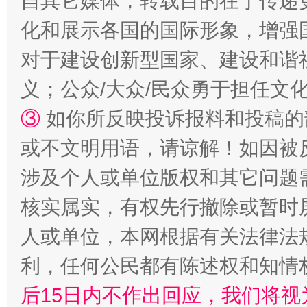
自其它媒体，转载目的在于传递
化和展示各国的国际形象，增强
招工难、用工荒背后
对于建设创新型国家、建设和谐
义；公众/大众/民众勇于担任文
③
如你所反映投诉报料和投稿的
或不文明用语，请谅解！如因被
涉及个人或单位版权和其它问题
核实属实，有权先行撤除或暂时
网上购药对药下症？
人或单位，本网根据有关法律法
利，任何公民都有陈述权和知情
后15日内不作出回应，我们将视