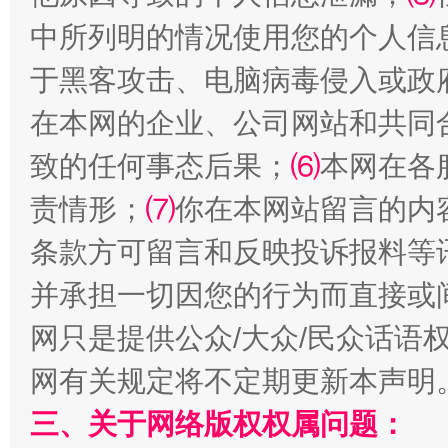
中所列明的情况使用您的个人信
于黑客攻击、电脑病毒侵入或政
在本网的企业、公司网站和共同
致的任何事态后果；
⑹
本网在各
解纷+调解+退费，一次搞定
责情形；
⑺
你在本网站留言的内
条款方可留言和反映投诉报料等
并承担一切因您的行为而直接或
网只是提供公众/大众/民众话语
网有关规定将不定期更新本声明
站台名比不上好声名
三、关于网络版权权属问题：