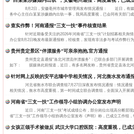
“白某某涉嫌婚内出轨”，安徽亳州通报：高度重视，已成
8月2日，安徽亳州市城市管理局发布情况通报： 近日，有媒
务中心主任白某某涉嫌婚内出轨一事，我局高度重视，已会同有关部门成立
查实作弊！河南通报“三支一扶”事件核查结果
针对近期备受关注的2026年河南省"三支一扶"计划招募相关舆情
办公室8月2日晚发布最新通报称，经核查，发现有非法参与考试作弊行为
贵州贵定景区“伴漂服务”可亲亲抱抱,官方通报
贵州贵定县通报"洛北河漂流伴漂服务"：已联合多部门开展调查
如下： 据媒体此前报道，近日，有多名网友称，贵州省贵定县洛北河（
针对网上反映的安平志臻中学相关情况，河北衡水发布通
河北省衡水市联合调查组7月27日深夜发布情况通报：情况通
相关情况，衡水市高度重视，第一时间成立联合调查组，全面深入开展调查
河南省“三支一扶”工作领导小组协调办公室发布声明
网上购药对药下症？
近日，河南"三支一扶"考试成绩公布，部分岗位出现高分断层现象
省"三支一扶"工作领导小组协调办公室发布《声明》称，已成立工作组，针
女孩正颌手术被做反 武汉大学口腔医院：高度重视，已成