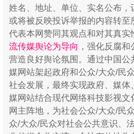
姓名、地址、单位、实名公布，让
或将被反映投诉举报的内容转至
代表本网赞同其观点和对其真实
这是一记警钟！
谢
流传媒舆论为导向
，强化反腐和
营造良好舆论氛围。通过中国公共
媒网站架起政府和公众/大众/民
社会发展，最终实现政府、媒体、
媒网站结合现代网络科技影视文
网主阵地，为社会公众/大众/民
今
众/大众/民众对社会公共意识、
在谋一域中谋全局