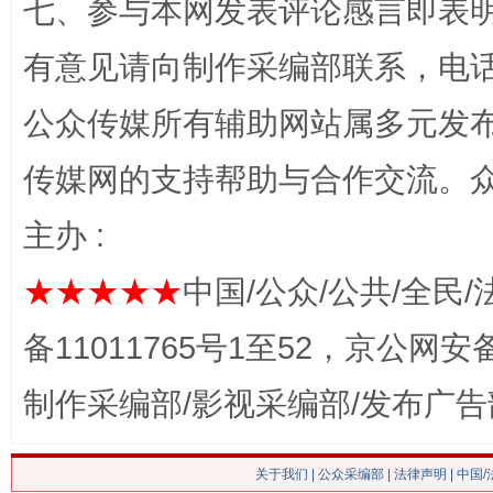
七、参与本网发表评论感言即表明
有意见请向制作采编部联系，电话：0
网上购药对药下症？
公众传媒所有辅助网站属多元发
传媒网的支持帮助与合作交流。
主办 :
★★★★★
中国/公众/公共/全民/
备11011765号1至52，京公网安备：
制作采编部/影视采编部/发布广告
这是一记警钟！
谢
关于我们
|
公众采编部
|
法律声明
| 中国