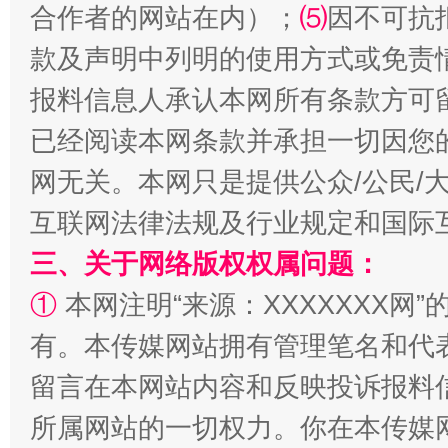
合作者的网站在内）；
⑸
因不可抗
款及声明中列明的使用方式或免责
揭批美国五大"原罪"
"炒
报料信息人承认本网所有条款方可
已经阅读本网条款并承担一切因您
网无关。本网只是提供公众/公民/
互联网法律法规及行业规定和国际
三、关于网络版权权属问题：
①
本网注明“来源：XXXXXXX网”
有。本传媒网站拥有管理笔名和代
解纷+调解+退费，一次搞定
留言在本网站内容和反映投诉报料
所属网站的一切权力。你在本传媒