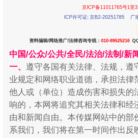
京ICP备11011765号1至3
ICP许可证: 京B2-20251785
广
资料编辑/网络推广/法律咨询专线：
010-89525216
QQ
中国/公众/公共/全民/法治/法制/
今
在谋一域中谋全局
一、
遵守各国有关法律、法规，遵
业规定和网络职业道德，承担法律
他人或（单位）造成伤害和损失的
响的，本网将追究其相关法律和经
由和新闻自由。本传媒网站中的部
系我们，我们将在第一时间作出反
习近平的博鳌关键词