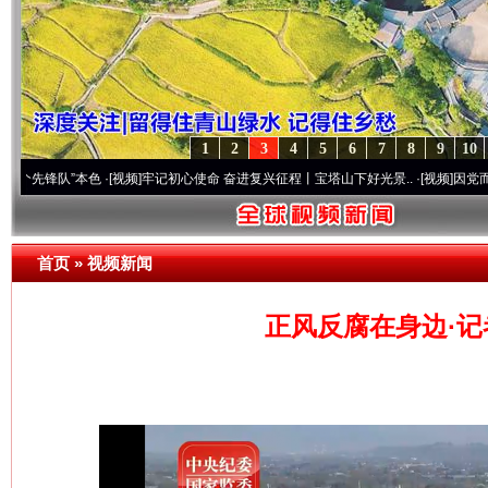
1
2
3
4
5
6
7
8
9
10
”本色
·[视频]
牢记初心使命 奋进复兴征程丨宝塔山下好光景..
·[视频]
因党而生 为党而战
首页
»
视频新闻
正风反腐在身边·记