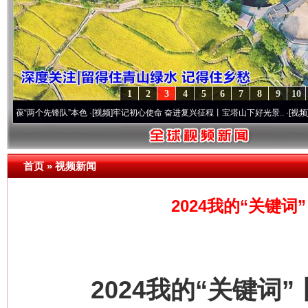
1
2
3
4
5
6
7
8
9
10
先锋队”本色
·[视频]
牢记初心使命 奋进复兴征程丨宝塔山下好光景..
·[视频]
因党而生 为
首页
»
视频新闻
2024我的“关键
2024我的“关键词