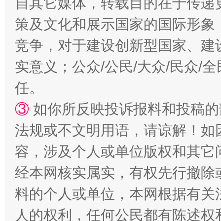
自其它媒体，转载目的在于传递
策及文化和展示国家的国际形象
漫山遍野的桃花与雪山、麦地、白藏房
除了
竞争，对于建设创新型国家、建
实意义；公众/公民/大众/民众
任。
③
如你所反映投诉报料和投稿的
法规或不文明用语，请谅解！如
容，涉及个人或单位版权和其它
经本网核实属实，有权先行撤除
招工难、用工荒背后
料的个人或单位，本网根据有关
人的权利，任何公民都有陈述权