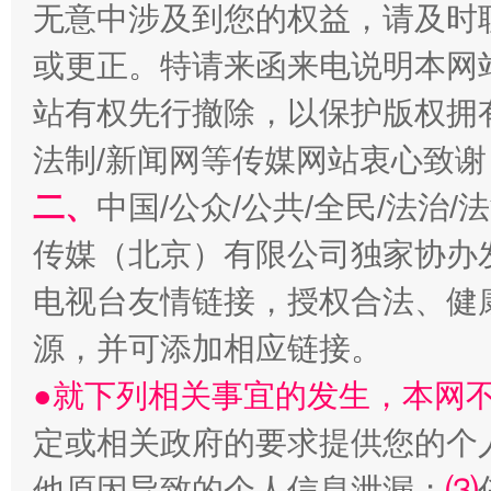
无意中涉及到您的权益，请及时
或更正。特请来函来电说明本网
站有权先行撤除，以保护版权拥有者
习近平的博鳌关键词
魏明亮
法制/新闻网等传媒网站衷心致谢
二、
中国/公众/公共/全民/法治
传媒（北京）有限公司独家协办
电视台友情链接，授权合法、健
源，并可添加相应链接。
●就下列相关事宜的发生，本网
生
“刷贴”乱象丛生
定或相关政府的要求提供您的个
他原因导致的个人信息泄漏；
⑶