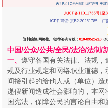
这是一记警钟！
关于我们
|
公众采编部
|
法律声明
| 中国
谢
京ICP备11011765号1至3
ICP许可证: 京B2-20251785
广
资料编辑/网络推广/法律咨询专线：
010-89525216
QQ
中国/公众/公共/全民/法治/法
一、
遵守各国有关法律、法规，
今
规及行业规定和网络职业道德，
在谋一域中谋全局
间接引起的给他人或（单位）造
递假新闻造成社会影响的，本网
国宪法，保障公民的言论自由和