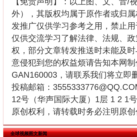
【免责声明】：以上图、文、音/
外），其版权均属于原作者或归属
这是一记警钟！
谢
发推广仅供学习参考之用，禁止用
仅供交流学习了解法律、法规、政
权，部分文章转发推送时未能及时
意侵犯到您的权益烦请告知本网制作采编
GAN160003，请联系我们将立即删
投稿邮箱：3555333776@QQ
12号（华声国际大厦）1层 1 2
今
在谋一域中谋全局
原创权利，请转载时务必注明原创作
全球视频图文新闻