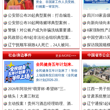
资金、非国家工作人员受贿、
行贿案一审宣判..
衣柜里的秘密
高速路上
公安部公布20起典型案例：打击编造..
四川10家县
中国公众新闻网.
公安部公布10起网络赌球典型案例 ..
向新向绿向未
警惕！对公账户成为诈骗洗钱重要通..
8家强制性产
民政部公布9起非法社会组织典型案..
中国空调15
中国公民新闻网.
辽宁抚顺车祸致4人死亡，24人被问..
探访我国规模
社会/身边事件
中国省市公众
更多/MORE>>>
全民健身五年计划来..
中国公共新闻网.
全民健身五年计划来了！等你
上场国务院日前印发《全民健
春天里的科技盛宴
身计划(2026-20..
2026年阿坝州“萌芽杯·希望杯”三..
江西一男子拒
中国法制新闻网.
镜头丨大暑三秋近
甘肃系统整治
主动投案！贵州习酒总经理助理、酒..
辽宁通报5起