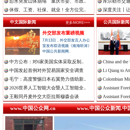
彭水突发山体崩塌 重庆市委、市政..
库尔勒市交通
中国法治新闻网.
休假、工资、社保、就业！全方位完..
深度关注丨让
中文国际新闻
公共国际新闻
更多/MORE>>>
中国法院新闻网.
外交部发布重磅视频
7月13日，外交部发言人办公
巳巳如意，开工大吉！
三轮上
室发布双语视频《南海听涛》
中国公共新闻网..
中国检察新闻网.
中方公布：对6家美国实体采取反制..
China and the
中国发起首例对外贸易国家安全调查
Li Qiang to At
毛宁：高度警惕日本右翼势力借助新..
Colombian Mini
中国医药新闻网.
2026世界人工智能大会暨人工智能全..
Assistant Fore
王毅同丹麦外交大臣拉斯穆森会谈
Assistant Fore
www.中国公众网.cn
www.中国公众新闻.中
中国企业新闻网.
“后车司机肯定在骂我”
全民健身