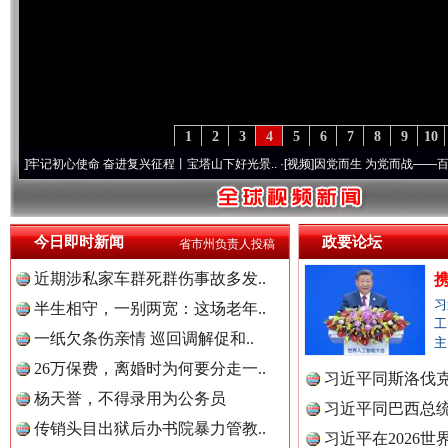
1
2
3
4
5
6
7
8
9
10
心使命 奋进复兴征程丨宝塔山下好光景..
·[视频]
因党而生 为党而战——百年“纪”事⑧加
今日即时新闻
政要论坛
省市州负责人投稿
近期涉私家车群死群伤事故多发..
习
半生相守，一别两宽：这场老年..
工
一纸欠条伤亲情 巡回调解促和..
主
26万保费，离婚时为何要分走一..
习近平同斯洛伐
杨天誉，不得录用为公务员
习近平同巴西总
传销头目出狱后办书院暴力管教..
习近平在2026
“后车司机肯定在骂我”
全民健身