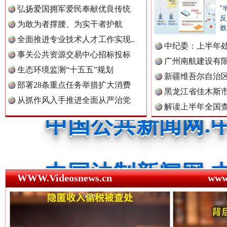
中国公众新闻网.
弘扬爱国拥军爱民奉献优良传统
"
反
为敢为者撑腰、为实干者护航
败
全面推进专业技术人才工作实现..
红船起航处 潮起向未来
广州首
中纪委：上半年处
中国公民新闻网.
事关公共资源交易中心招标投标
广州南航建设有
生态环境监测“十五五”规划
新疆维吾尔自治
部署28条重点任务举措扩大消费
黑龙江省佳木斯
中国公共新闻网.
从抓作风入手推进全面从严治党
解读上半年全国
数据
中国法制新闻网.
三年瞒报超千万 隐匿收入偷税被查处..
WWW.Videosnews.cn
ww
中国法治新闻网.