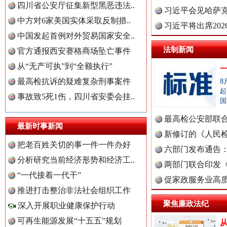
四川省公安厅征集新型黑恶违法..
理高级..
习近平会见哈萨
中方对6家美国实体采取反制措..
习近平将出席20
中国发起首例对外贸易国家安全..
球治理..
法制新闻
官方通报西安赛格商场坠亡事件
从“无产可执”到“全额执行”
最高检抗诉的疑难复杂刑事案件
8
起
事故致5死1伤，四川省安委会挂..
国
最高检公安部联
最新时事新闻
世界屋脊 天路回响
永
周岁未..
新修订的《人民
把老百姓关切的事一件一件办好
布
六部门发布通告
分析研究当前经济形势和经济工..
两部门联合印发
“一代接着一代干”
中国全民新闻网.
定》
促家政服务业高质
推进打击整治非法社会组织工作
聚焦廉政法纪
深入开展职业健康保护行动
可再生能源发展“十五五”规划