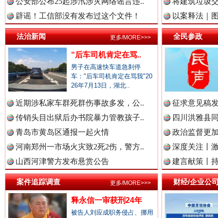
公安部公布25起涉汛涉灾网络谣言违..
将建筑垃圾
辟谣！工信部没有发布过这个文件！
以案释法｜图“
中国视频新闻网.
法治新闻
全民参政
更多/MORE>>>
“后车司机肯定在骂..
男子在高速快车道急刹停
中国廉政法纪网.
车："后车司机肯定在骂我"20
26年7月13日，湖北..
近期涉私家车群死群伤事故多发，公..
征求意见稿发
传销头目出狱后办书院暴力管教孩子..
中国律师在线.中
四川洪雅县同
雄关漫道展新颜
“
青岛市黄岛区通报一起火情
政治监督更
河南郑州一市场火灾致2死2伤，警方..
深度关注丨
山西河津警方发布悬赏公告
建言献策丨持
中国参政网.中
案件追踪调查
财经/企业公
更多/MORE>>>
释永信一审获刑24年
中国全民新闻网.
被告人刘应成职务侵占、挪用