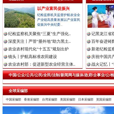
以产业富民促振兴
纪检监察机关监督护航农业全
产业链高质量发展以产业富民
促振兴中央纪委..
祁连巍巍树丰碑
高回报
纪检监察机关聚焦“三夏”生产强化..
记黑龙江省双
深度关注丨严管“册外地”助力黑土..
百年奋进铸辉
农业农村现代化“十五五”规划出炉
新老纪检监察
镜头丨护航高标准农田建设
庆祝中国共产
农业农村部：促进新型农业经营主体..
战火记忆丨“
中国/公众/公共/公民/全民/法制/新闻网与媒体/政府/企事业/
全球采编部
一枚“钉子”竟然扎入要害部门
中国采编部
香港采编部
台湾采编部
美国采编部
日本采编部
英国采编部