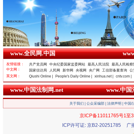
www.全民网.中国
ww
雄关漫道展新颜
“
友情链接：
共产党员网
中央纪委国家监委网站
最高人民法院
最高人民检察
中文网：
国家信访局
人民网
新华网
央视网
央广网
工信部备案查询
公
英文网：
Qiushi Online |
People's Daily Online |
xinhua.net |
cntv.com |
www.中国法制网.net
www.中
关于我们
|
公众采编部
|
法律声明
| 中国
京ICP备11011765号1至3
ICP许可证: 京B2-20251785
广