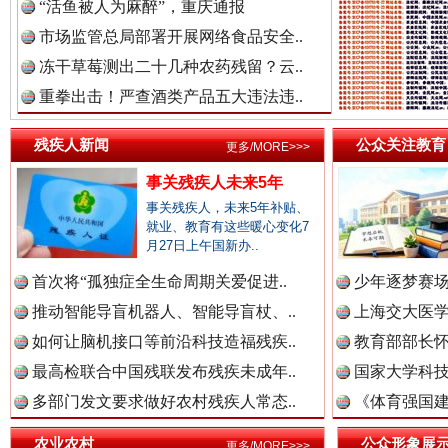
“活鱼被人为麻醉”，重庆通报
市场监管总局部署开展网络食品安全..
红船起航处 潮起向未来
广州首
冻干草莓测出二十几种农药残留？云..
重拳出击！严查酒类产品五大违法违..
残疾人新闻
公众关注教育
更多/MORE>>>
事关残疾人未来5年
事关残疾人，未来5年补贴、
就业、教育有这些暖心变化7
月27日上午国新办..
首次将“孤独症全生命周期关爱促进..
少年逐梦赛场
三年瞒报超千万 隐匿收入偷税被查处..
推动智能导盲机器人、智能导盲杖、..
上海交大医
如何让脑机接口等前沿科技造福残疾..
教育部部长怀
最高检联合中国残联发布残疾未成年..
国家大学科技
多部门发文要求做好农村残疾人常态..
《体育强国建
农业农村
公众形象展
更多/MORE>>>