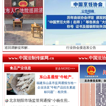
中国农业新闻网.
中国视频新闻网.
和解..
行业协会接连发公告
世界屋脊 天路回响
永
中国廉政法纪网.
www.中国法制传媒网.cn
www.中国法治
食品产业信息
更多/MORE>>>
中国律师在线.中
东山县通报“牛蛙产..
福建东山县市监局通报当地一
企业涉及"牛蛙产品抗生素超
标问题"：相关情..
中国参政网.中
北京朝阳市场监管局通报“小杨生煎..